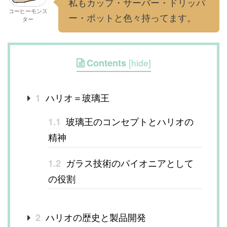
私もカップ・サーバー・ドリッパ
コーヒーモンス
ー・ポットと色々持ってます。
ター
Contents
[
hide
]
ハリオ＝玻璃王
1
玻璃王のコンセプトとハリオの
1.1
精神
ガラス技術のパイオニアとして
1.2
の役割
ハリオの歴史と製品開発
2